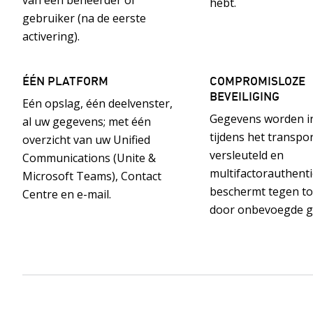
van een beheerder of
hebt.
gebruiker (na de eerste
activering).
ÉÉN PLATFORM
COMPROMISLOZE
BEVEILIGING
Eén opslag, één deelvenster,
Gegevens worden in
al uw gegevens; met één
tijdens het transpo
overzicht van uw Unified
versleuteld en
Communications (Unite &
multifactorauthenti
Microsoft Teams), Contact
beschermt tegen t
Centre en e-mail.
door onbevoegde g