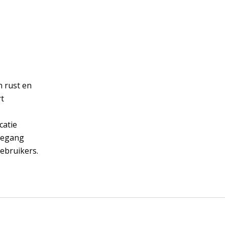
 rust en
rt
catie
oegang
ebruikers.