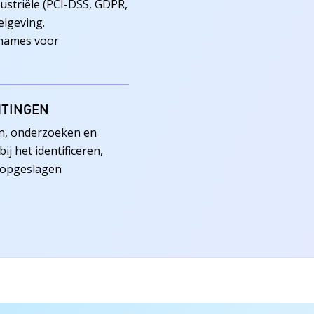
striële (PCI-DSS, GDPR,
elgeving.
names voor
HTINGEN
en, onderzoeken en
j het identificeren,
 opgeslagen