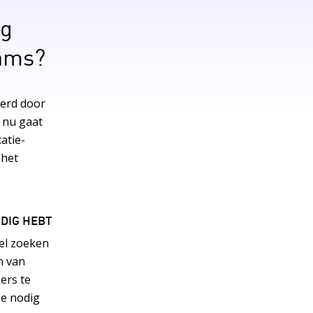
ng
eams?
eerd door
 nu gaat
atie-
 het
ODIG HEBT
el zoeken
n van
ers te
ze nodig