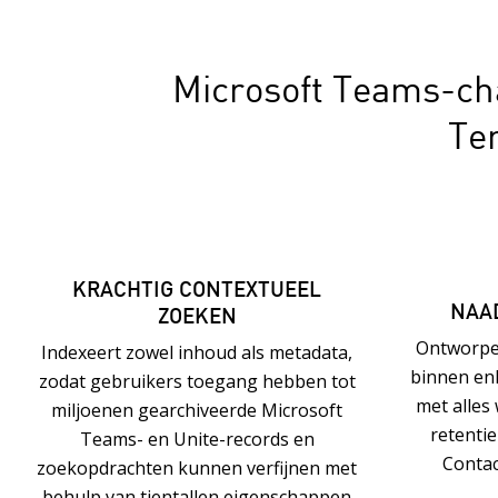
Microsoft Teams-ch
Ter
KRACHTIG CONTEXTUEEL
NAAD
ZOEKEN
Ontworpe
Indexeert zowel inhoud als metadata,
binnen enk
zodat gebruikers toegang hebben tot
met alles
miljoenen gearchiveerde Microsoft
retenti
Teams- en Unite-records en
Contac
zoekopdrachten kunnen verfijnen met
behulp van tientallen eigenschappen