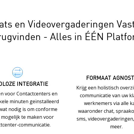
ats en Videovergaderingen Vas
ugvinden - Alles in ÉÉN Platf
FORMAAT AGNOST
LOZE INTEGRATIE
Krijg een holistisch overz
n voor Contactcenters en
communicatie van uw kl
ele minuten geïnstalleerd
werknemers via alle k
 wat nodig is om conforme
waaronder chat, spraak
e mogelijk te maken voor
sms, videovergaderingen,
tcenter-communicatie.
meer.